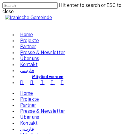
Hit enter to search or ESC to
close
Home
Projekte
Partner
Presse & Newsletter
Über uns
Kontakt
فارسی
Mitglied werden
Home
Projekte
Partner
Presse & Newsletter
Über uns
Kontakt
فارسی